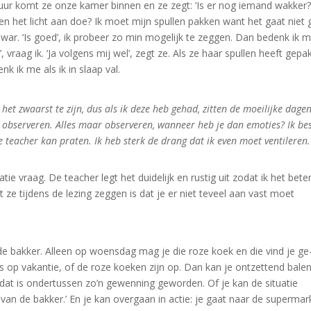
 uur komt ze onze kamer binnen en ze zegt: ‘Is er nog iemand wakker?’ 
even het licht aan doe? Ik moet mijn spullen pakken want het gaat niet
e war. ‘Is goed’, ik probeer zo min mogelijk te zeggen. Dan bedenk ik 
, vraag ik. ‘Ja volgens mij wel’, zegt ze. Als ze haar spullen heeft gepa
k ik me als ik in slaap val.
 het zwaarst te zijn, dus als ik deze heb gehad, zitten de moeilijke dage
at observeren. Alles maar observeren, wanneer heb je dan emoties? Ik bes
e teacher kan praten. Ik heb sterk de drang dat ik even moet ventileren.
ie vraag. De teacher legt het duidelijk en rustig uit zodat ik het bete
at ze tijdens de lezing zeggen is dat je er niet teveel aan vast moet
 de bakker. Alleen op woensdag mag je die roze koek en die vind je ge
s op vakantie, of de roze koeken zijn op. Dan kan je ontzettend bale
 dat is ondertussen zo’n gewenning geworden. Of je kan de situatie
van de bakker.’ En je kan overgaan in actie: je gaat naar de supermar