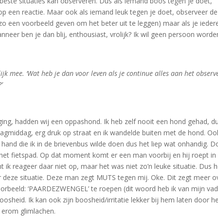
 beste situaties kan observeren. Dus als iemand boos tegen je doet,
op een reactie. Maar ook als iemand leuk tegen je doet, observeer d
ga zo een voorbeeld geven om het beter uit te leggen) maar als je ieder
nneer ben je dan blij, enthousiast, vrolijk? Ik wil geen persoon worde
ijk mee. ‘Wat heb je dan voor leven als je continue alles aan het observ
’
ging, hadden wij een oppashond. Ik heb zelf nooit een hond gehad, d
dagmiddag, erg druk op straat en ik wandelde buiten met de hond. Oo
n hand die ik in de brievenbus wilde doen dus het liep wat onhandig. D
 het fietspad. Op dat moment komt er een man voorbij en hij roept in
 ik reageer daar niet op, maar het was niet zo’n leuke situatie. Dus h
r deze situatie. Deze man zegt MUTS tegen mij. Oke. Dit zegt meer o
voorbeeld: ‘PAARDEZWENGEL’ te roepen (dit woord heb ik van mijn vad
oosheid. Ik kan ook zijn boosheid/irritatie lekker bij hem laten door 
 erom glimlachen.