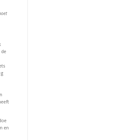
moet
k
a de
ets
eg
en
heeft
 doe
en en