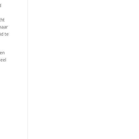
d
cht
maar
id te
 en
deel