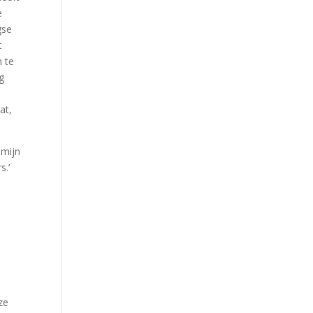
e
gse
t
n te
g
at,
 mijn
s.’
ze