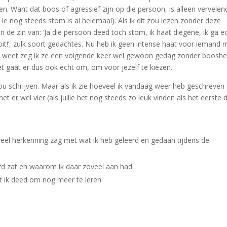
en. Want dat boos of agressief zijn op die persoon, is alleen vervelen
s ie nog steeds stom is al helemaal). Als ik dit zou lezen zonder deze
in de zin van: ‘Ja die persoon deed toch stom, ik haat diegene, ik ga e
oit!’, zulk soort gedachtes. Nu heb ik geen intense haat voor iemand 
 wie weet zeg ik ze een volgende keer wel gewoon gedag zonder booshe
et gaat er dus ook echt om, om voor jezelf te kiezen.
 zou schrijven. Maar als ik zie hoeveel ik vandaag weer heb geschreven
t er wel vier (als jullie het nog steeds zo leuk vinden als het eerste 
 veel herkenning zag met wat ik heb geleerd en gedaan tijdens de
fd zat en waarom ik daar zoveel aan had.
t ik deed om nog meer te leren.