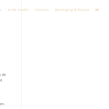
k
In de media
Contact
Bezorging & Retour
k de
et
men.