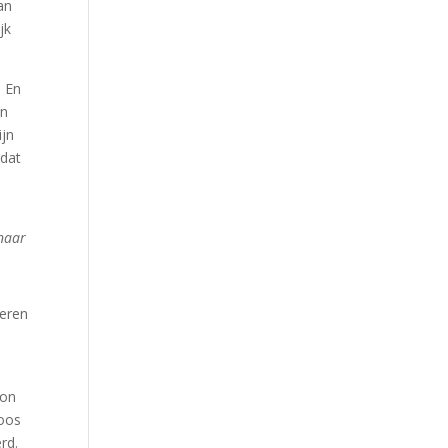
an
jk
. En
en
ijn
 dat
 naar
deren
oon
boos
rd.