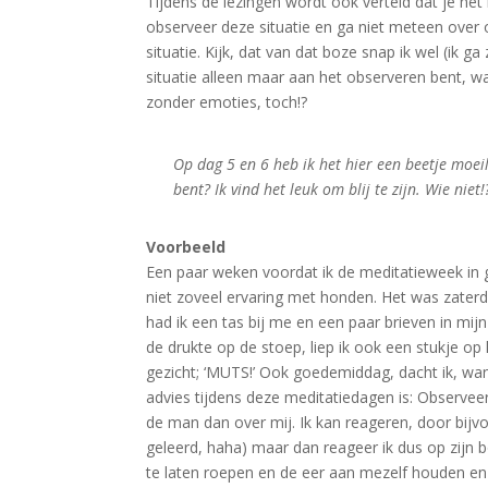
Tijdens de lezingen wordt ook verteld dat je het
observeer deze situatie en ga niet meteen over 
situatie. Kijk, dat van dat boze snap ik wel (ik 
situatie alleen maar aan het observeren bent, wa
zonder emoties, toch!?
Op dag 5 en 6 heb ik het hier een beetje moeil
bent? Ik vind het leuk om blij te zijn. Wie niet!?
Voorbeeld
Een paar weken voordat ik de meditatieweek in 
niet zoveel ervaring met honden. Het was zater
had ik een tas bij me en een paar brieven in mij
de drukte op de stoep, liep ik ook een stukje op
gezicht; ‘MUTS!’ Ook goedemiddag, dacht ik, want
advies tijdens deze meditatiedagen is: Observee
de man dan over mij. Ik kan reageren, door bij
geleerd, haha) maar dan reageer ik dus op zijn b
te laten roepen en de eer aan mezelf houden en