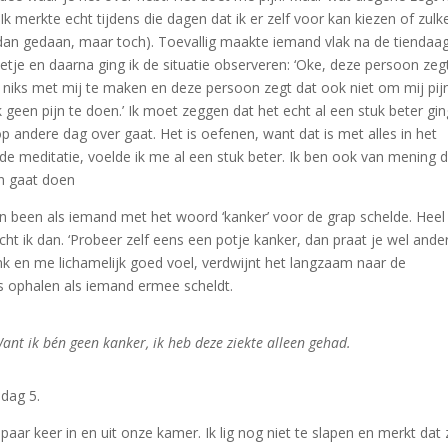
k merkte echt tijdens die dagen dat ik er zelf voor kan kiezen of zulk
dan gedaan, maar toch). Toevallig maakte iemand vlak na de tiendaa
etje en daarna ging ik de situatie observeren: ‘Oke, deze persoon zeg
 niks met mij te maken en deze persoon zegt dat ook niet om mij pij
een pijn te doen.’ Ik moet zeggen dat het echt al een stuk beter gin
op andere dag over gaat. Het is oefenen, want dat is met alles in het
 de meditatie, voelde ik me al een stuk beter. Ik ben ook van mening d
jn gaat doen
n been als iemand met het woord ‘kanker’ voor de grap schelde. Heel
ht ik dan. ‘Probeer zelf eens een potje kanker, dan praat je wel ander
nk en me lichamelijk goed voel, verdwijnt het langzaam naar de
s ophalen als iemand ermee scheldt.
 Want ik bén geen kanker, ik heb deze ziekte alleen gehad.
 dag 5.
aar keer in en uit onze kamer. Ik lig nog niet te slapen en merkt dat 