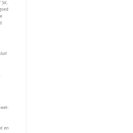
‘Ja’,
 goed
me
kt
n
luit
r
-wel-
n
kt en