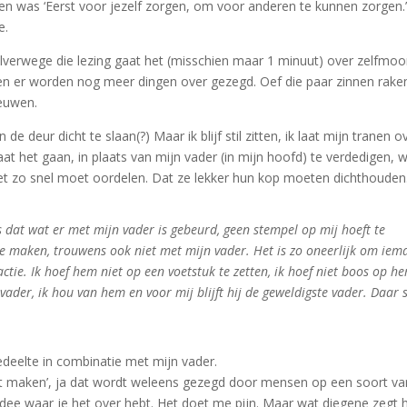
even was ‘Eerst voor jezelf zorgen, om voor anderen te kunnen zorgen.
e.
lverwege die lezing gaat het (misschien maar 1 minuut) over zelfmoo
, en er worden nog meer dingen over gezegd. Oef die paar zinnen rak
eeuwen.
e deur dicht te slaan(?) Maar ik blijf stil zitten, ik laat mijn tranen o
at het gaan, in plaats van mijn vader (in mijn hoofd) te verdedigen, w
iet zo snel moet oordelen. Dat ze lekker hun kop moeten dichthouden
is dat wat er met mijn vader is gebeurd, geen stempel op mij hoeft te
te maken, trouwens ook niet met mijn vader. Het is zo oneerlijk om iem
actie. Ik hoef hem niet op een voetstuk te zetten, ik hoef niet boos op h
n vader, ik hou van hem en voor mij blijft hij de geweldigste vader. Daar 
deelte in combinatie met mijn vader.
ant maken’, ja dat wordt weleens gezegd door mensen op een soort va
idee waar je het over hebt. Het doet me pijn. Maar wat diegene zegt 