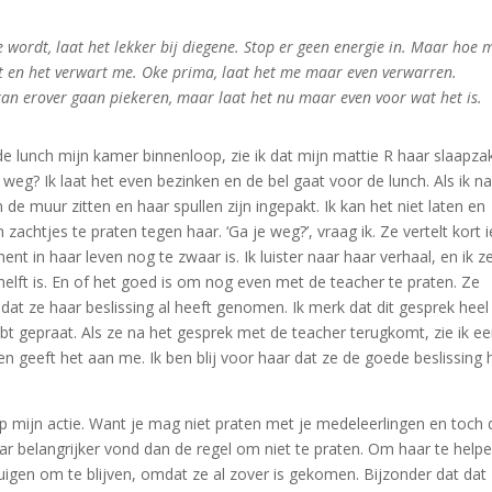
 wordt, laat het lekker bij diegene. Stop er geen energie in. Maar hoe 
et en het verwart me. Oke prima, laat het me maar even verwarren.
 kan erover gaan piekeren, maar laat het nu maar even voor wat het is.
 de lunch mijn kamer binnenloop, zie ik dat mijn mattie R haar slaapza
 weg? Ik laat het even bezinken en de bel gaat voor de lunch. Als ik n
de muur zitten en haar spullen zijn ingepakt. Ik kan het niet laten en
 zachtjes te praten tegen haar. ‘Ga je weg?’, vraag ik. Ze vertelt kort i
nt in haar leven nog te zwaar is. Ik luister naar haar verhaal, en ik z
helft is. En of het goed is om nog even met de teacher te praten. Ze
dat ze haar beslissing al heeft genomen. Ik merk dat dit gesprek heel
hebt gepraat. Als ze na het gesprek met de teacher terugkomt, zie ik e
en geeft het aan me. Ik ben blij voor haar dat ze de goede beslissing 
op mijn actie. Want je mag niet praten met je medeleerlingen en toch
ar belangrijker vond dan de regel om niet te praten. Om haar te help
uigen om te blijven, omdat ze al zover is gekomen. Bijzonder dat dat