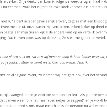
dere bakker. Of je denkt: dan kom ik volgende week terug en haal ik d
 is nu eenmaal zoals het is (met dit roze koek voorbeeld is dat natuurli
met R, ‘Je bent in ieder geval eerlijk erover’, zegt ze met een knipoog
ren twee meiden uit onze kamer zijn vertrokken. Ik ben lekker op dreef 
n beetje aan mijn trui en kijk ik de andere kant op en vertel ik over m
ging. Dat ik even boos was op de lezing. Ze stelt me gerust en vertelt
t ook al een stuk op. Na zo’n vijf minuten loop ik haar kamer weer uit,
n potje janken. Maar er komt niets. Oke, ook prima, denk ik.
omt en alles gaat’. Want, zo leerden wij, dat gaat ook over het veran
pijnlijks aangedaan en je vindt die persoon niet leuk. Als je deze pers
je dat varken weer (om het maar even netjes te zeggen)’, en je wordt 
a die persoon deed stom, maar misschien is die persoon nu wel verande