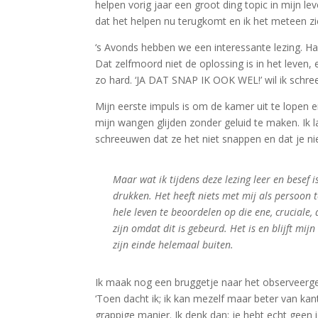
helpen vorig jaar een groot ding topic in mijn l
dat het helpen nu terugkomt en ik het meteen zi
‘s Avonds hebben we een interessante lezing. Ha
Dat zelfmoord niet de oplossing is in het leven
zo hard. ‘JA DAT SNAP IK OOK WEL!’ wil ik schr
Mijn eerste impuls is om de kamer uit te lopen en d
mijn wangen glijden zonder geluid te maken. Ik la
schreeuwen dat ze het niet snappen en dat je n
Maar wat ik tijdens deze lezing leer en besef 
drukken. Het heeft niets met mij als persoon 
hele leven te beoordelen op die ene, cruciale, 
zijn omdat dit is gebeurd. Het is en blijft mij
zijn einde helemaal buiten.
Ik maak nog een bruggetje naar het observeerge
‘Toen dacht ik; ik kan mezelf maar beter van k
grappige manier. Ik denk dan: je hebt echt geen 