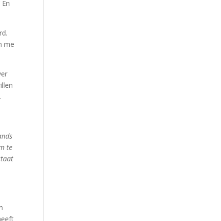
’ En
rd.
en me
ver
illen
.
ands
em te
staat
n
heeft