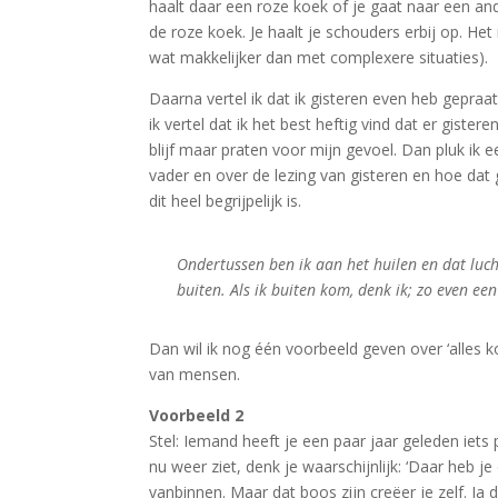
haalt daar een roze koek of je gaat naar een an
de roze koek. Je haalt je schouders erbij op. Het
wat makkelijker dan met complexere situaties).
Daarna vertel ik dat ik gisteren even heb gepraat 
ik vertel dat ik het best heftig vind dat er giste
blijf maar praten voor mijn gevoel. Dan pluk ik ee
vader en over de lezing van gisteren en hoe dat 
dit heel begrijpelijk is.
Ondertussen ben ik aan het huilen en dat luch
buiten. Als ik buiten kom, denk ik; zo even ee
Dan wil ik nog één voorbeeld geven over ‘alles k
van mensen.
Voorbeeld 2
Stel: Iemand heeft je een paar jaar geleden iets 
nu weer ziet, denk je waarschijnlijk: ‘Daar heb 
vanbinnen. Maar dat boos zijn creëer je zelf. J