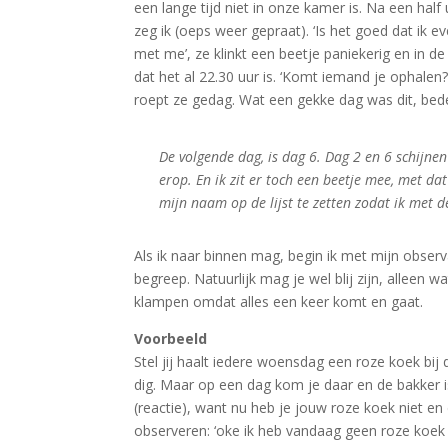
een lange tijd niet in onze kamer is. Na een half
zeg ik (oeps weer gepraat). ‘Is het goed dat ik 
met me’, ze klinkt een beetje paniekerig en in d
dat het al 22.30 uur is. ‘Komt iemand je ophalen?’
roept ze gedag. Wat een gekke dag was dit, beden
De volgende dag, is dag 6. Dag 2 en 6 schijnen
erop. En ik zit er toch een beetje mee, met d
mijn naam op de lijst te zetten zodat ik met d
Als ik naar binnen mag, begin ik met mijn observat
begreep. Natuurlijk mag je wel blij zijn, alleen w
klampen omdat alles een keer komt en gaat.
Voorbeeld
Stel jij haalt iedere woensdag een roze koek bij
dig. Maar op een dag kom je daar en de bakker i
(reactie), want nu heb je jouw roze koek niet en
observeren: ‘oke ik heb vandaag geen roze koek 