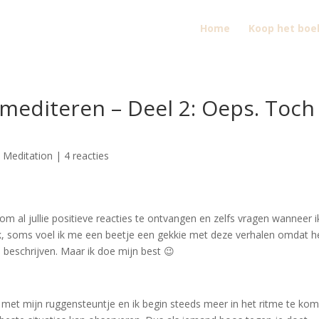
Home
Koop het boe
mediteren – Deel 2: Oeps. Toch
,
Meditation
|
4 reacties
s om al jullie positieve reacties te ontvangen en zelfs vragen wanneer i
lijk, soms voel ik me een beetje een gekkie met deze verhalen omdat h
n beschrijven. Maar ik doe mijn best 😉
er vinden.
ij met mijn ruggensteuntje en ik begin steeds meer in het ritme te ko