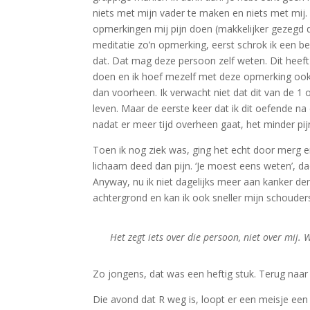
niets met mijn vader te maken en niets met mij. I
opmerkingen mij pijn doen (makkelijker gezegd 
meditatie zo’n opmerking, eerst schrok ik een be
dat. Dat mag deze persoon zelf weten. Dit heeft
doen en ik hoef mezelf met deze opmerking ook g
dan voorheen. Ik verwacht niet dat dit van de 1 
leven. Maar de eerste keer dat ik dit oefende na
nadat er meer tijd overheen gaat, het minder pi
Toen ik nog ziek was, ging het echt door merg e
lichaam deed dan pijn. ‘Je moest eens weten’, dac
Anyway, nu ik niet dagelijks meer aan kanker de
achtergrond en kan ik ook sneller mijn schouder
Het zegt iets over die persoon, niet over mij.
Zo jongens, dat was een heftig stuk. Terug naar
Die avond dat R weg is, loopt er een meisje een p