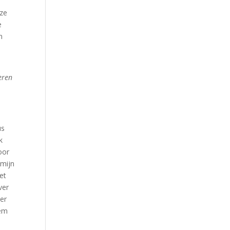
eze
e
n
eren
us
k
oor
 mijn
et
ver
er
hem