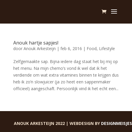
Anouk hartje sapjes!
door
Anouk Arkesteijn
|
feb 6, 2016
|
Food
,
Lifestyle
Zelfgemaakte sap. Bijna iedere dag staat het bij mij op
het menu. Na mijn chemo’s vond ik wel dat ik het
verdiende om wat extra vitamines binnen te krijgen dus
heb ik zo’n slowjuicer (ja zo heet een sappenmaker
officieel) aangeschaft. Persoonlijk vind ik het echt een...
Volgende Pagina »
ANOUK ARKESTEIJN 2022 | WEBDESIGN BY
DESIGNMEISJES