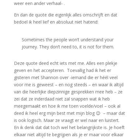
weer een ander verhaal- .
En dan de quote die eigenlijk alles omschrijft en dat
bedoel ik heel lief en absoluut niet hatend:
Sometimes the people won’t understand your
journey. They don’t need to, it is not for them.
Deze quote deed echt iets met me. Alles een plekje
geven en het accepteren. Toevallig had ik het er
gisteren met Shannon over -iemand die er héél veel
voor me is geweest – en nog steeds – en waar ik altijd
van die heerlijke diepzinnige gesprekken mee heb – ze
zei dat ze inderdaad niet zal snappen wat ik heb
meegemaakt en hoe ik me toen voelde/voel – ook al
deed ik heel erg mijn best met mijn blog 😉 – maar dat
is ook logisch. Maar ze vraagt er wel naar en luistert.
En ik denk dat dat toch wel het belangrijkste is. Je hoeft
elkaar niet altijd te begrijpen als je er maar voor elkaar