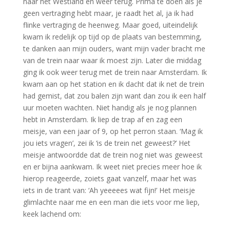
naar het Westland en weer terug. Prima te doen als je
geen vertraging hebt maar, je raadt het al, ja ik had
flinke vertraging de heenweg. Maar goed, uiteindelijk
kwam ik redelijk op tijd op de plaats van bestemming,
te danken aan mijn ouders, want mijn vader bracht me
van de trein naar waar ik moest zijn. Later die middag
ging ik ook weer terug met de trein naar Amsterdam. Ik
kwam aan op het station en ik dacht dat ik net de trein
had gemist, dat zou balen zijn want dan zou ik een half
uur moeten wachten. Niet handig als je nog plannen
hebt in Amsterdam. Ik liep de trap af en zag een
meisje, van een jaar of 9, op het perron staan. ‘Mag ik
jou iets vragen’, zei ik ‘is de trein net geweest?’ Het
meisje antwoordde dat de trein nog niet was geweest
en er bijna aankwam. Ik weet niet precies meer hoe ik
hierop reageerde, zoiets gaat vanzelf, maar het was
iets in de trant van: ‘Ah yeeeees wat fijn!’ Het meisje
glimlachte naar me en een man die iets voor me liep,
keek lachend om: